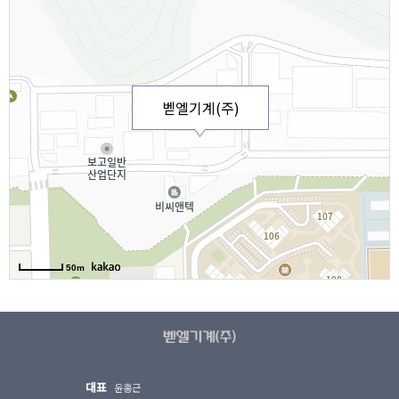
벧엘기계(주)
50m
대표
윤홍근